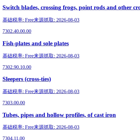
Switch blades, crossing frogs, point rods and other cro
基础税率
:
Free
来源抓取
:
2026-08-03
7302.40.00.00
Fish-plates and sole plates
基础税率
:
Free
来源抓取
:
2026-08-03
7302.90.10.00
Sleepers (cross-ties)
基础税率
:
Free
来源抓取
:
2026-08-03
7303.00.00
Tubes, pipes and hollow profiles, of cast iron
基础税率
:
Free
来源抓取
:
2026-08-03
7304.11.00