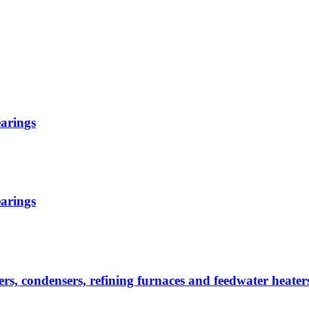
earings
earings
gers, condensers, refining furnaces and feedwater heater