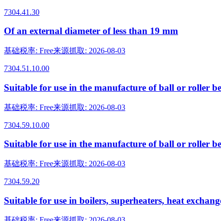
7304.41.30
Of an external diameter of less than 19 mm
基础税率
:
Free
来源抓取
:
2026-08-03
7304.51.10.00
Suitable for use in the manufacture of ball or roller b
基础税率
:
Free
来源抓取
:
2026-08-03
7304.59.10.00
Suitable for use in the manufacture of ball or roller b
基础税率
:
Free
来源抓取
:
2026-08-03
7304.59.20
Suitable for use in boilers, superheaters, heat exchan
基础税率
:
Free
来源抓取
:
2026-08-03