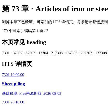
第 73 章 · Articles of iron or stee
浏览本章下已验证、可索引的 HTS 详情页。每条记录都链接
179
个可索引编码
第 1 页
/
2
本页常见 heading
7301
·
3
7302
·
5
7303
·
1
7304
·
21
7305
·
15
7306
·
23
7307
·
13
7308
HTS 详情页
7301.10.00.00
Sheet piling
基础税率
:
Free
来源抓取
:
2026-08-03
7301.20.10.00