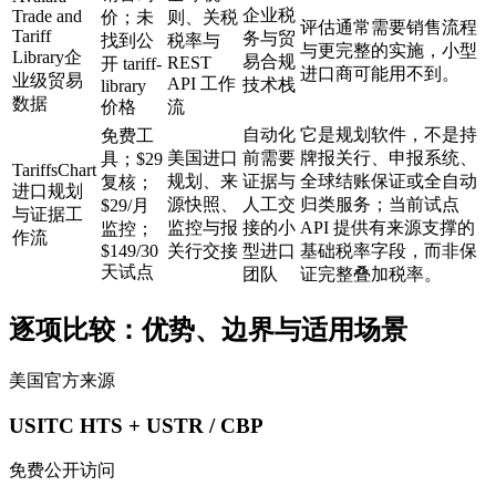
企业税
Trade and
价；未
则、关税
评估通常需要销售流程
Tariff
务与贸
找到公
税率与
与更完整的实施，小型
Library
企
易合规
REST
开 tariff-
进口商可能用不到。
业级贸易
API 工作
技术栈
library
数据
价格
流
自动化
它是规划软件，不是持
免费工
美国进口
前需要
牌报关行、申报系统、
具；$29
TariffsChart
规划、来
证据与
全球结账保证或全自动
复核；
进口规划
源快照、
人工交
归类服务；当前试点
$29/月
与证据工
监控与报
接的小
API 提供有来源支撑的
监控；
作流
$149/30
关行交接
型进口
基础税率字段，而非保
天试点
团队
证完整叠加税率。
逐项比较：优势、边界与适用场景
美国官方来源
USITC HTS + USTR / CBP
免费公开访问