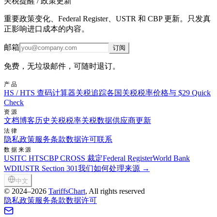
关税提醒 / 政策更新
重要政策变化、Federal Register、USTR 和 CBP 更新。只发真
正影响进口成本的内容。
邮箱
订阅
免费，无垃圾邮件，可随时退订。
产品
HS / HTS 查码
计算器
关税追踪
各国关税税率
价格与 $29 Quick
Check
资源
文档
博客
历史关税税率
关税数据供应商
更新
法律
隐私政策
服务条款
数据许可
联系
数据来源
USITC HTS
CBP CROSS 裁定
Federal Register
World Bank
WDI
USTR Section 301
我们如何处理来源 →
中文
©
2024–2026
TariffsChart
, All rights reserved
隐私政策
服务条款
数据许可