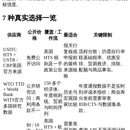
核强度。
7 种真实选择一览
公开价
覆盖 / 工
供应商
最适合
关键限制
格
作流
报关行
USITC
美国
复核或
流程分散；仍需自行串
HTS +
免费公
HTS 税
申报前
联基础税率、优惠安
USTR /
开访问
则及一手
的最终
排、贸易救济、排除、
CBP
美国
政策公告
来源核
配额与商品事实。
官方来源
验
150 多个
WTO TTD
公开研
年度通报数据不是实时
+ World
经济体、
究访
历史与
到岸成本报价；商业再
Bank
年度税则
问；再
宏观国
分发前需要审查
WITS
官方
线、贸易
利用条
家比较
IDB/CTS 与数据集条
多国研究
与时间序
款不一
款。
数据
列
美国
需要美
$0 / 10
HTS + 欧
国与欧
查询 API 不等于审计轨