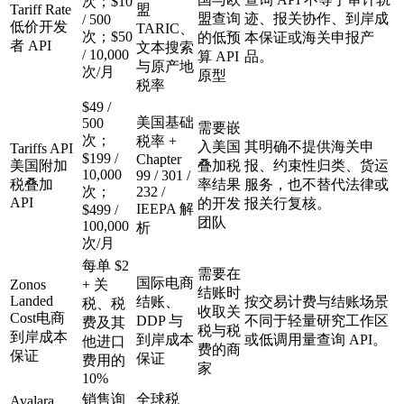
次；$10
Tariff Rate
盟
盟查询
迹、报关协作、到岸成
/ 500
低价开发
TARIC、
次；$50
的低预
本保证或海关申报产
者 API
文本搜索
/ 10,000
算 API
品。
与原产地
次/月
原型
税率
$49 /
美国基础
500
需要嵌
次；
税率 +
入美国
其明确不提供海关申
Tariffs API
$199 /
Chapter
美国附加
叠加税
报、约束性归类、货运
10,000
99 / 301 /
税叠加
率结果
服务，也不替代法律或
次；
232 /
API
的开发
报关行复核。
IEEPA 解
$499 /
团队
100,000
析
次/月
每单 $2
需要在
国际电商
Zonos
+ 关
结账时
Landed
结账、
按交易计费与结账场景
税、税
收取关
Cost
电商
DDP 与
不同于轻量研究工作区
费及其
税与税
到岸成本
到岸成本
或低调用量查询 API。
他进口
费的商
保证
保证
费用的
家
10%
销售询
全球税
Avalara