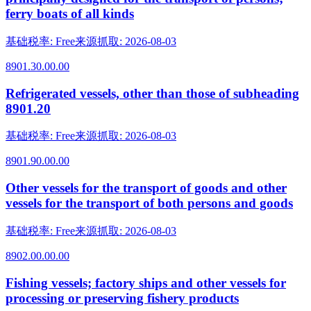
ferry boats of all kinds
基础税率
:
Free
来源抓取
:
2026-08-03
8901.30.00.00
Refrigerated vessels, other than those of subheading
8901.20
基础税率
:
Free
来源抓取
:
2026-08-03
8901.90.00.00
Other vessels for the transport of goods and other
vessels for the transport of both persons and goods
基础税率
:
Free
来源抓取
:
2026-08-03
8902.00.00.00
Fishing vessels; factory ships and other vessels for
processing or preserving fishery products