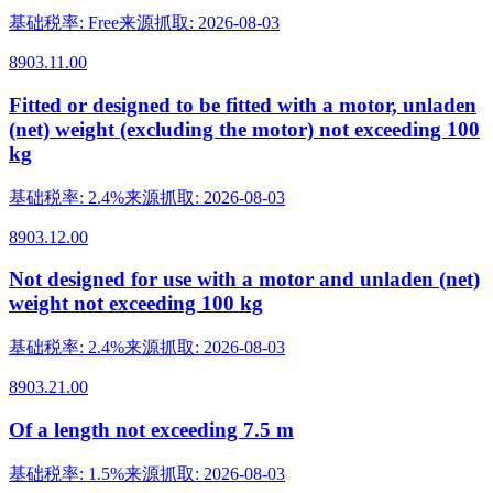
基础税率
:
Free
来源抓取
:
2026-08-03
8903.11.00
Fitted or designed to be fitted with a motor, unladen
(net) weight (excluding the motor) not exceeding 100
kg
基础税率
:
2.4%
来源抓取
:
2026-08-03
8903.12.00
Not designed for use with a motor and unladen (net)
weight not exceeding 100 kg
基础税率
:
2.4%
来源抓取
:
2026-08-03
8903.21.00
Of a length not exceeding 7.5 m
基础税率
:
1.5%
来源抓取
:
2026-08-03