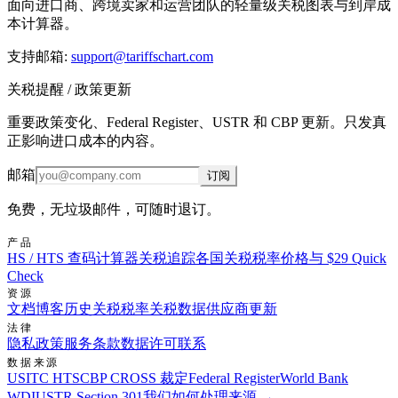
面向进口商、跨境卖家和运营团队的轻量级关税图表与到岸成
本计算器。
支持邮箱
:
support@tariffschart.com
关税提醒 / 政策更新
重要政策变化、Federal Register、USTR 和 CBP 更新。只发真
正影响进口成本的内容。
邮箱
订阅
免费，无垃圾邮件，可随时退订。
产品
HS / HTS 查码
计算器
关税追踪
各国关税税率
价格与 $29 Quick
Check
资源
文档
博客
历史关税税率
关税数据供应商
更新
法律
隐私政策
服务条款
数据许可
联系
数据来源
USITC HTS
CBP CROSS 裁定
Federal Register
World Bank
WDI
USTR Section 301
我们如何处理来源 →