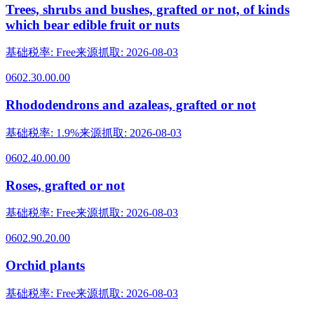
Trees, shrubs and bushes, grafted or not, of kinds
which bear edible fruit or nuts
基础税率
:
Free
来源抓取
:
2026-08-03
0602.30.00.00
Rhododendrons and azaleas, grafted or not
基础税率
:
1.9%
来源抓取
:
2026-08-03
0602.40.00.00
Roses, grafted or not
基础税率
:
Free
来源抓取
:
2026-08-03
0602.90.20.00
Orchid plants
基础税率
:
Free
来源抓取
:
2026-08-03